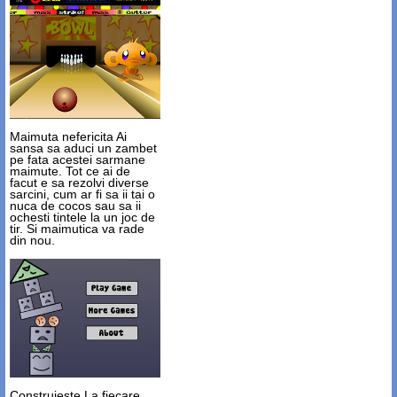
Maimuta nefericita
Ai
sansa sa aduci un zambet
pe fata acestei sarmane
maimute. Tot ce ai de
facut e sa rezolvi diverse
sarcini, cum ar fi sa ii tai o
nuca de cocos sau sa ii
ochesti tintele la un joc de
tir. Si maimutica va rade
din nou.
Construieste
La fiecare