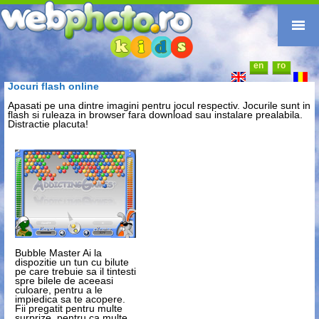
en
ro
Prima pagină
Jocuri flash online
Foto-destinații
Apasati pe una dintre imagini pentru jocul respectiv. Jocurile sunt in
Foto-reportaje
flash si ruleaza in browser fara download sau instalare prealabila.
Distractie placuta!
Cataloage
Anunțuri
Web-design
Junior
Contact
Bubble Master
Ai la
dispozitie un tun cu bilute
pe care trebuie sa il tintesti
spre bilele de aceeasi
culoare, pentru a le
impiedica sa te acopere.
Fii pregatit pentru multe
surprize, pentru ca multe