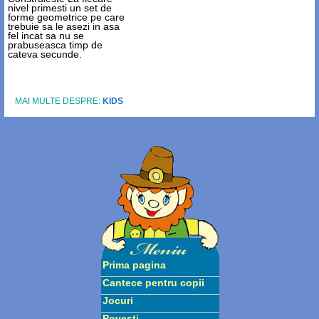
nivel primesti un set de
forme geometrice pe care
trebuie sa le asezi in asa
fel incat sa nu se
prabuseasca timp de
cateva secunde.
MAI MULTE DESPRE:
KIDS
Prima pagina
Cantece pentru copii
Jocuri
Povesti