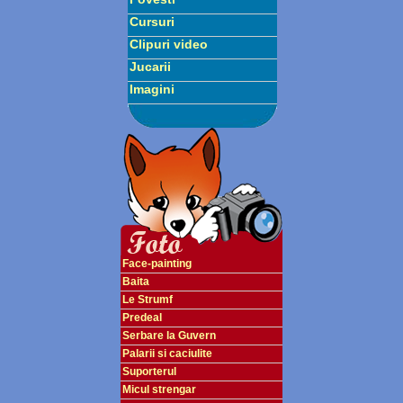
Cursuri
Clipuri video
Jucarii
Imagini
Face-painting
Baita
Le Strumf
Predeal
Serbare la Guvern
Palarii si caciulite
Suporterul
Micul strengar