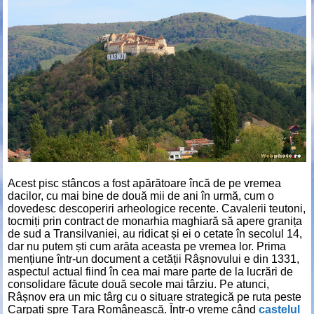
Acest pisc stâncos a fost apărătoare încă de pe vremea
dacilor, cu mai bine de două mii de ani în urmă, cum o
dovedesc descoperiri arheologice recente. Cavalerii teutoni,
tocmiți prin contract de monarhia maghiară să apere granița
de sud a Transilvaniei, au ridicat și ei o cetate în secolul 14,
dar nu putem ști cum arăta aceasta pe vremea lor. Prima
mențiune într-un document a cetății Râșnovului e din 1331,
aspectul actual fiind în cea mai mare parte de la lucrări de
consolidare făcute două secole mai târziu. Pe atunci,
Râșnov era un mic târg cu o situare strategică pe ruta peste
Carpați spre Țara Românească. Într-o vreme când
castelul