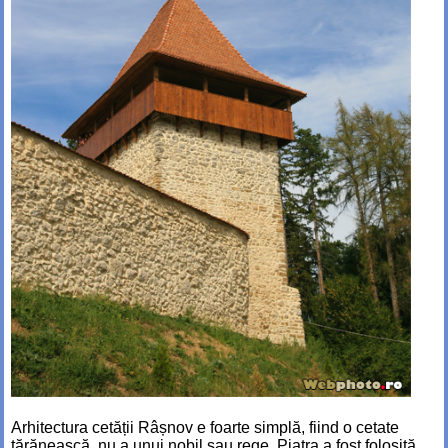
Arhitectura cetății Râșnov e foarte simplă, fiind o cetate
țărănească, nu a unui nobil sau rege. Piatra a fost folosită