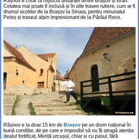
Râșnov e chiar la mijlocul distanței dintre Brașov și Bran.
Cetatea mai poate fi inclusă și în alte trasee rutiere, cum ar fi
drumul ocolitor de la Brașov la Sinaia, pentru minunatul
Peleș și traseul alpin impresionant de la Pârâul Rece.
Râșnov e la doar 15 km de
Brașov
pe un drum național în
bună condiție, de pe care e imposibil să nu îți atragă atenția
dealul fortificat. Merită urcușul, chiar și cu pasul, fără