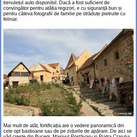
trenulețul auto disponibil. Dacă a fost suficient de
convingător pentru atâția regizori, e cu siguranță bun și
pentru câteva fotografii de familie pe străduțe pietruite cu
felinar.
Mai mult de atât, fortificația are o vedere panoramică din
cele opt bastioane sau de pe zidurile de apărare. De aici se
văd creste din Bucegi, Masivul Postăvaru și Piatra Craiului.