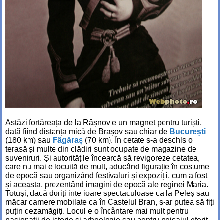
Astăzi fortăreața de la Râșnov e un magnet pentru turiști,
dată fiind distanța mică de Brașov sau chiar de
București
(180 km) sau
Făgăraș
(70 km). În cetate s-a deschis o
terasă și multe din clădiri sunt ocupate de magazine de
suveniruri. Și autoritățile încearcă să revigoreze cetatea,
care nu mai e locuită de mult, aducând figurație în costume
de epocă sau organizând festivaluri și expoziții, cum a fost
și aceasta, prezentând imagini de epocă ale reginei Maria.
Totuși, dacă doriți interioare spectaculoase ca la Peleș sau
măcar camere mobilate ca în Castelul Bran, s-ar putea să fiți
puțin dezamăgiți. Locul e o încântare mai mult pentru
pasionații de istorie și arheologie sau pentru peisajul oferit