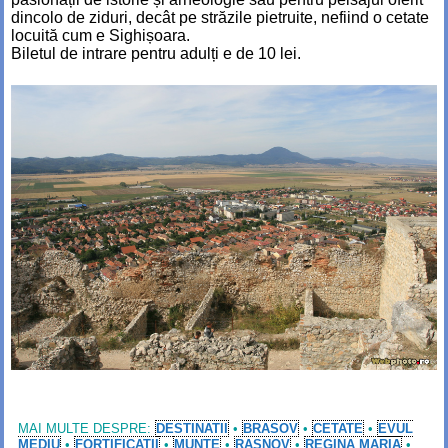
dincolo de ziduri, decât pe străzile pietruite, nefiind o cetate
locuită cum e Sighișoara.
Biletul de intrare pentru adulți e de 10 lei.
MAI MULTE DESPRE:
DESTINATII
•
BRASOV
•
CETATE
•
EVUL
MEDIU
•
FORTIFICATII
•
MUNTE
•
RASNOV
•
REGINA MARIA
•