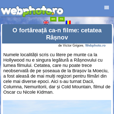
en
ro
Prima pagină
Foto-destinații
O fortăreață ca-n filme: cetatea
Foto-reportaje
Râșnov
Cataloage
de Victor Grigore,
Webphoto.ro
Anunțuri
Numele localității scris cu litere pe munte ca la
Web-design
Hollywood nu e singura legătură a Râșnovului cu
Junior
lumea filmului. Cetatea, care nu poate trece
Contact
neobservată de pe șoseaua de la Brașov la Moeciu,
a fost aleasă de mai mulți regizori pentru filmări din
cele mai diverse epoci. Aici s-au turnat Dacii,
Columna, Nemuritorii, dar și Cold Mountain, filmul de
Oscar cu Nicole Kidman.