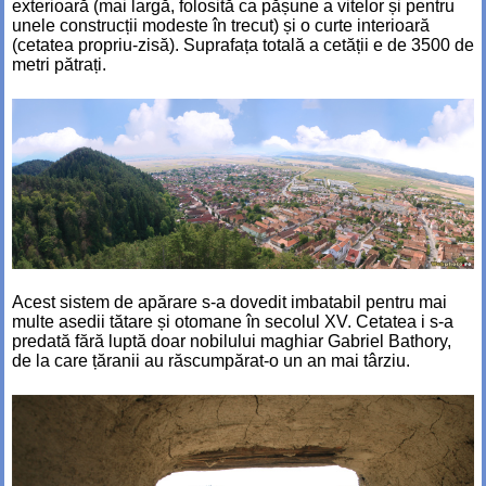
exterioară (mai largă, folosită ca pășune a vitelor și pentru
unele construcții modeste în trecut) și o curte interioară
(cetatea propriu-zisă). Suprafața totală a cetății e de 3500 de
metri pătrați.
Acest sistem de apărare s-a dovedit imbatabil pentru mai
multe asedii tătare și otomane în secolul XV. Cetatea i s-a
predată fără luptă doar nobilului maghiar Gabriel Bathory,
de la care țăranii au răscumpărat-o un an mai târziu.