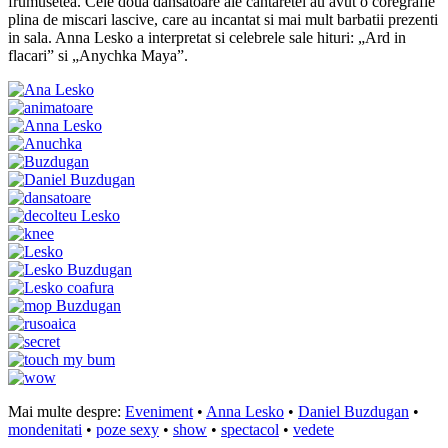
frumusetea. Cele doua dansatoare ale cantaretei au avut o coregrafie
plina de miscari lascive, care au incantat si mai mult barbatii prezenti
in sala. Anna Lesko a interpretat si celebrele sale hituri: „Ard in
flacari” si „Anychka Maya”.
Mai multe despre:
Eveniment
•
Anna Lesko
•
Daniel Buzdugan
•
mondenitati
•
poze sexy
•
show
•
spectacol
•
vedete