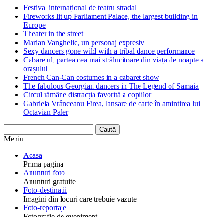
Festival internațional de teatru stradal
Fireworks lit up Parliament Palace, the largest building in
Europe
Theater in the street
Marian Vanghelie, un personaj expresiv
Sexy dancers gone wild with a tribal dance performance
Cabaretul, partea cea mai strălucitoare din viața de noapte a
orașului
French Can-Can costumes in a cabaret show
The fabulous Georgian dancers in The Legend of Samaia
Circul rămâne distracția favorită a copiilor
Gabriela Vrânceanu Firea, lansare de carte în amintirea lui
Octavian Paler
Meniu
Acasa
Prima pagina
Anunturi foto
Anunturi gratuite
Foto-destinatii
Imagini din locuri care trebuie vazute
Foto-reportaje
Fotografie de eveniment