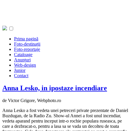
Prima pagină
Foto-destinații
Foto-reportaje
Cataloage
Anunțuri
Web-design
Junior
Contact
Anna Lesko, in ipostaze incendiare
de Victor Grigore,
Webphoto.ro
Anna Lesko a fost vedeta unei petreceri private prezentate de Daniel
Buzdugan, de la Radio Zu. Show-ul Annei a fost unul incendiar,
vedeta aparand pentru inceput intr-o rochie populara ruseasca, pe
care a dezbracat-o, pentru a lasa sa se vada un decolteu de toata