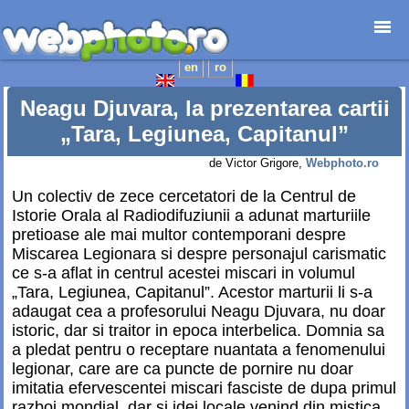
en
ro
Prima pagină
Foto-destinații
Neagu Djuvara, la prezentarea cartii
Foto-reportaje
„Tara, Legiunea, Capitanul”
Cataloage
de Victor Grigore,
Webphoto.ro
Anunțuri
Un colectiv de zece cercetatori de la Centrul de
Web-design
Istorie Orala al Radiodifuziunii a adunat marturiile
Junior
pretioase ale mai multor contemporani despre
Contact
Miscarea Legionara si despre personajul carismatic
ce s-a aflat in centrul acestei miscari in volumul
„Tara, Legiunea, Capitanul”. Acestor marturii li s-a
adaugat cea a profesorului Neagu Djuvara, nu doar
istoric, dar si traitor in epoca interbelica. Domnia sa
a pledat pentru o receptare nuantata a fenomenului
legionar, care are ca puncte de pornire nu doar
imitatia efervescentei miscari fasciste de dupa primul
razboi mondial, dar si idei locale venind din mistica