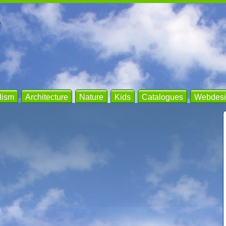
lism
Architecture
Nature
Kids
Catalogues
Webdesi