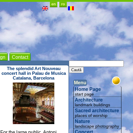
en
ro
gn
Contact
The splendid Art Nouveau
concert hall in Palau de Musica
Catalana, Barcelona
Menu
Home Page
start page
Architecture
landmark buildings
Sacred architecture
places of worship
Nature
landscape photography
Concert
For the large public, Antoni