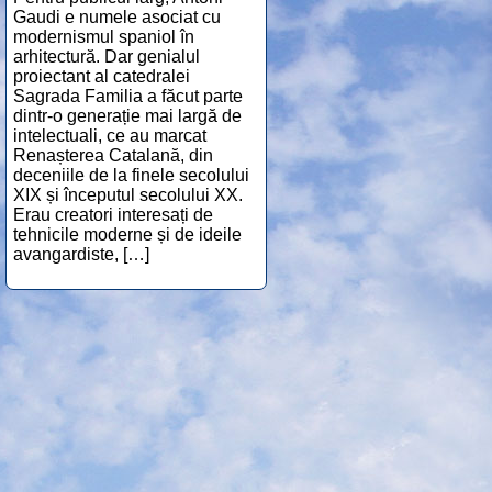
Gaudi e numele asociat cu
modernismul spaniol în
arhitectură. Dar genialul
proiectant al catedralei
Sagrada Familia a făcut parte
dintr-o generație mai largă de
intelectuali, ce au marcat
Renașterea Catalană, din
deceniile de la finele secolului
XIX și începutul secolului XX.
Erau creatori interesați de
tehnicile moderne și de ideile
avangardiste, […]