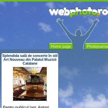
Home page
Photojourna
Splendida sală de concerte în stil
Art Nouveau din Palatul Muzicii
Catalane
Pentru publicul larg, Antoni