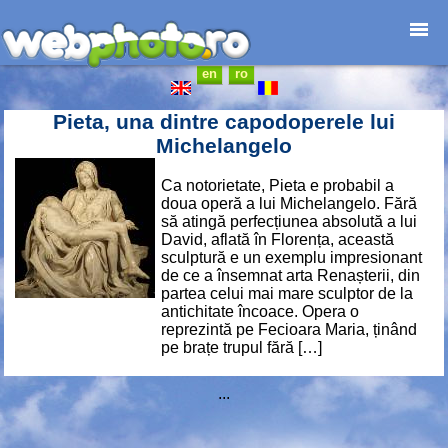
en
ro
Home page
Photojournalism
Pieta, una dintre capodoperele lui
Architecture
Michelangelo
Nature
Ca notorietate, Pieta e probabil a
Kids
doua operă a lui Michelangelo. Fără
Catalogues
să atingă perfecțiunea absolută a lui
David, aflată în Florența, această
Webdesign
sculptură e un exemplu impresionant
Contact
de ce a însemnat arta Renașterii, din
partea celui mai mare sculptor de la
antichitate încoace. Opera o
reprezintă pe Fecioara Maria, ținând
pe brațe trupul fără […]
...