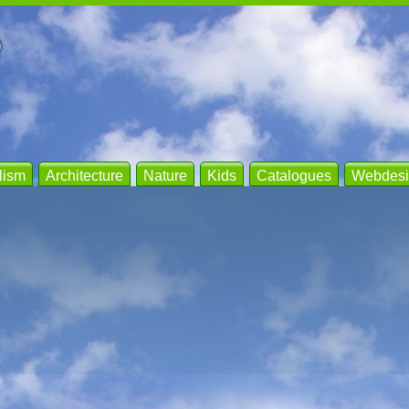
lism
Architecture
Nature
Kids
Catalogues
Webdesi