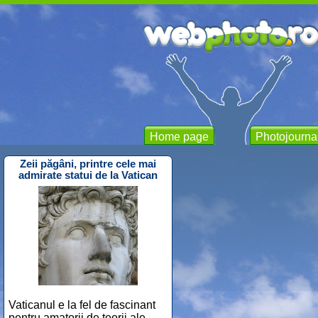
Home page
Photojourna
Zeii păgâni, printre cele mai
admirate statui de la Vatican
Vaticanul e la fel de fascinant
pentru amatorii de teorii ale