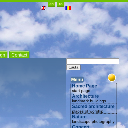
en
ro
gn
Contact
Menu
Home Page
start page
Architecture
landmark buildings
Sacred architecture
places of worship
Nature
landscape photography
Concert