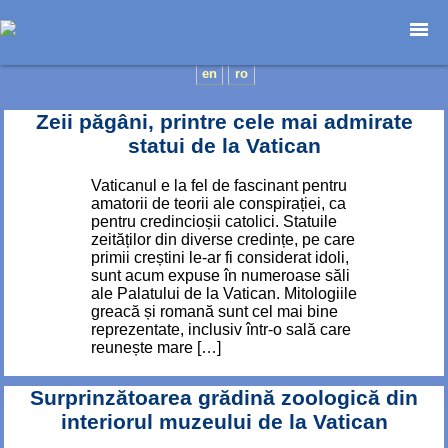
Home page
en
ro
Photojournalism
Zeii păgâni, printre cele mai admirate
Architecture
statui de la Vatican
Nature
Kids
Vaticanul e la fel de fascinant pentru
amatorii de teorii ale conspirației, ca
Catalogues
pentru credincioșii catolici. Statuile
Webdesign
zeităților din diverse credințe, pe care
primii creștini le-ar fi considerat idoli,
Contact
sunt acum expuse în numeroase săli
ale Palatului de la Vatican. Mitologiile
greacă și romană sunt cel mai bine
reprezentate, inclusiv într-o sală care
reunește mare […]
Surprinzătoarea grădină zoologică din
interiorul muzeului de la Vatican