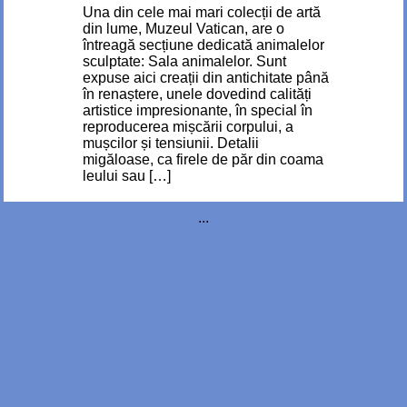
Una din cele mai mari colecții de artă
din lume, Muzeul Vatican, are o
întreagă secțiune dedicată animalelor
sculptate: Sala animalelor. Sunt
expuse aici creații din antichitate până
în renaștere, unele dovedind calități
artistice impresionante, în special în
reproducerea mișcării corpului, a
mușcilor și tensiunii. Detalii
migăloase, ca firele de păr din coama
leului sau […]
...