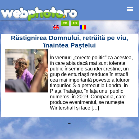
en
ro
Home page
Photojournalism
Răstignirea Domnului, retrăită pe viu,
Architecture
înaintea Paștelui
Nature
În vremuri „corecte politic” ca acestea,
Kids
în care abia dacă mai sunt tolerate
Catalogues
public însemne sau idei creștine, un
grup de entuziaști readuce în stradă
Webdesign
cea mai importantă poveste a tuturor
Contact
timpurilor. S-a petrecut la Londra, în
Piața Trafalgar, în fața unui public
numeros, în 2019. Compania, care
produce evenimentul, se numește
Wintershall și face […]
...