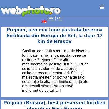
en
ro
Home page
Photojournalism
Prejmer, cea mai bine păstrată biserică
Architecture
fortificată din Europa de Est, la doar 17
Nature
km de Brașov
Kids
Sașii au construit o mulțime de biserici
Catalogues
fortificate în Transilvania, dar ceea ce
distinge Prejmerul între alte
Webdesign
monumente de pe lista UNESCO sunt
Contact
soliditatea zidurilor de apărare și
calitatea recentei restaurări. Stilul și
măiestria meșterilor pot varia de la o
construție la alta, dar liniile de forță ale
arhitecturii săsești se observă,
indiferent de cultul […]
Prejmer (Brasov), best preserved fortified
church in East Europe