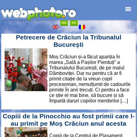
en
ro
Home page
Photojournalism
Petrecere de Crăciun la Tribunalul
Architecture
București
Nature
Moș Crăciun și-a făcut apariția în
Kids
marea „Sală a Pașilor Pierduți” a
Catalogues
Tribunalului București, de pe malul
Dâmboviței. Dar nu pentru că ar fi
Webdesign
primit citație de la vreun copil
Contact
procesoman, nemulțumit de cadourile
primite în anii trecuți. Ci pentru a face
ce știe el mai bine, să bucure și să
împartă daruri copiilor membrilor […]
Copiii de la Pinocchio au fost primii care l-
au primit pe Moș Crăciun anul acesta
Copiii de la Centrul de Plasament