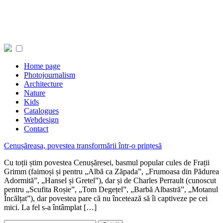
Home page
Photojournalism
Architecture
Nature
Kids
Catalogues
Webdesign
Contact
Cenușăreasa, povestea transformării într-o prințesă
Cu toții știm povestea Cenușăresei, basmul popular cules de Frații
Grimm (faimoși și pentru „Albă ca Zăpada”, „Frumoasa din Pădurea
Adormită”, „Hansel și Gretel”), dar și de Charles Perrault (cunoscut
pentru „Scufita Roșie”, „Tom Degețel”, „Barbă Albastră”, „Motanul
Încălțat”), dar povestea pare că nu încetează să îi captiveze pe cei
mici. La fel s-a întâmplat […]