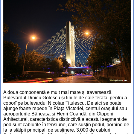
A doua componentă e mult mai mare și traversează
Bulevardul Dinicu Golescu și liniile de cale ferată, pentru a
coborî pe bulevardul Nicolae Titulescu. De aici se poate
ajunge foarte repede în Piața Victoriei, centrul orașului sau
aeroporturile Băneasa și Henri Coandă, din Otopeni.
Arhitectural, caracteristica distinctivă a acestui segment de
pod sunt cablurile în tensiune, care susțin podul, pornind de
la la stâlpii principali de susținere. 3.000 de cabluri