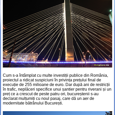
Cum s-a întâmplat cu multe investiții publice din România,
proiectul a ridicat suspiciuni în privința prețului final de
execuție de 255 milioane de euro. Dar după ani de restricții
în trafic, neplăceri specifice unui șantier pentru riverani și un
preț ce a crescut de peste patru ori, bucureștenii s-au
declarat mulțumiți cu noul pasaj, care dă un aer de
modernitate bătrânului București.