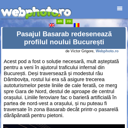
en
ro
Prima pagină
Foto-destinații
Pasajul Basarab redesenează
Foto-reportaje
profilul noului București
Cataloage
de Victor Grigore,
Webphoto.ro
Anunțuri
Acest pod a fost o soluție necesară, mult așteptată
Web-design
pentru a veni în ajutorul traficului infernal din
Junior
București. Deși traversează și modestul râu
Contact
Dâmbovița, rostul lui era să asigure trecerea
autoturismelor peste liniile de cale ferată, ce merg
spre Gara de Nord, destul de aproape de centrul
orașului. Liniile feroviare fac o barieră artificială în
partea de nord-vest a orașului, și nu puteau fi
traversate în zona Basarab decât printr-o pasarelă
dărăpănată pentru pietoni.