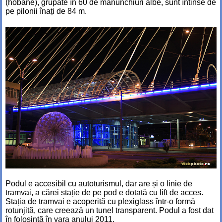
(hobane), grupate în 60 de mănunchiuri albe, sunt întinse de
pe pilonii înați de 84 m.
Podul e accesibil cu autoturismul, dar are și o linie de
tramvai, a cărei stație de pe pod e dotată cu lift de acces.
Stația de tramvai e acoperită cu plexiglass într-o formă
rotunjită, care creează un tunel transparent. Podul a fost dat
în folosință în vara anului 2011.