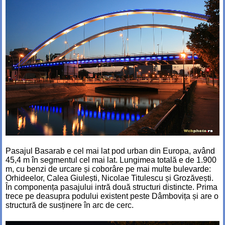
Pasajul Basarab e cel mai lat pod urban din Europa, având
45,4 m în segmentul cel mai lat. Lungimea totală e de 1.900
m, cu benzi de urcare și coborâre pe mai multe bulevarde:
Orhideelor, Calea Giulești, Nicolae Titulescu și Grozăvești.
În componența pasajului intră două structuri distincte. Prima
trece pe deasupra podului existent peste Dâmbovița și are o
structură de susținere în arc de cerc.