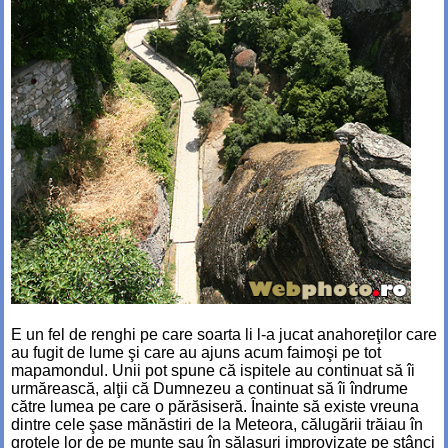
E un fel de renghi pe care soarta li l-a jucat anahoreţilor care
au fugit de lume şi care au ajuns acum faimoşi pe tot
mapamondul. Unii pot spune că ispitele au continuat să îi
urmărească, alţii că Dumnezeu a continuat să îi îndrume
către lumea pe care o părăsiseră. Înainte să existe vreuna
dintre cele şase mănăstiri de la Meteora, călugării trăiau în
grotele lor de pe munte sau în sălaşuri improvizate pe stânci