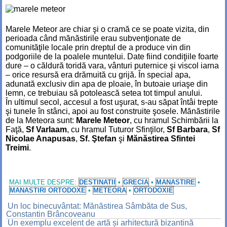
Marele Meteor are chiar şi o cramă ce se poate vizita, din
perioada când mănăstirile erau subvenţionate de
comunităţile locale prin dreptul de a produce vin din
podgoriile de la poalele muntelui. Date fiind condiţiile foarte
dure – o căldură toridă vara, vânturi puternice şi viscol iarna
– orice resursă era drămuită cu grijă. În special apa,
adunată exclusiv din apa de ploaie, în butoaie uriaşe din
lemn, ce trebuiau să potolească setea tot timpul anului.
În ultimul secol, accesul a fost uşurat, s-au săpat întâi trepte
şi tunele în stânci, apoi au fost construite şosele. Mănăstirile
de la Meteora sunt:
Marele Meteor
, cu hramul Schimbării la
Faţă,
Sf Varlaam
, cu hramul Tuturor Sfinţilor,
Sf Barbara
,
Sf
Nicolae Anapusas
,
Sf. Ştefan
şi
Mănăstirea Sfintei
Treimi
.
MAI MULTE DESPRE:
DESTINATII
•
GRECIA
•
MANASTIRE
•
MANASTIRI ORTODOXE
•
METEORA
•
ORTODOXIE
Un loc binecuvântat: Mănăstirea Sâmbăta de Sus,
Constantin Brâncoveanu
Un exemplu excelent de artă și arhitectură bizantină