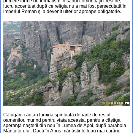
primele forme de formalism în sânul comunităţii creştine,
lucru accentuat după ce religia nu a mai fost persecutată în
imperiul Roman şi a devenit ulterior aproape obligatorie.
Călugării căutau lumina spirituală departe de restul
oamenilor, murind pentru viaţa aceasta, pentru a câştiga
speranţa naşterii din nou în Lumea de Apoi, după parabola
Mântuitorului. Dacă în Apus mănăstirile luau mai curând