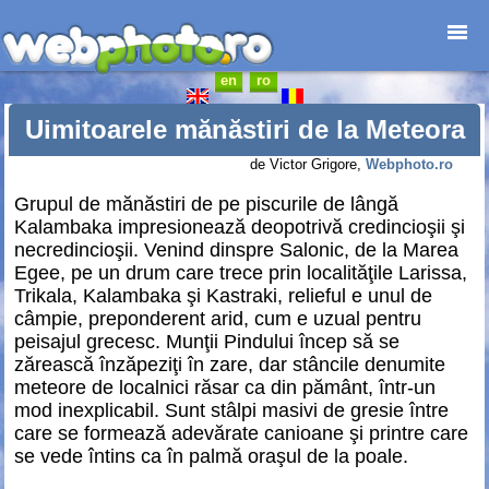
en
ro
Prima pagină
Foto-destinații
Uimitoarele mănăstiri de la Meteora
Foto-reportaje
de Victor Grigore,
Webphoto.ro
Cataloage
Grupul de mănăstiri de pe piscurile de lângă
Anunțuri
Kalambaka impresionează deopotrivă credincioşii şi
Web-design
necredincioşii. Venind dinspre Salonic, de la Marea
Junior
Egee, pe un drum care trece prin localităţile Larissa,
Trikala, Kalambaka şi Kastraki, relieful e unul de
Contact
câmpie, preponderent arid, cum e uzual pentru
peisajul grecesc. Munţii Pindului încep să se
zărească înzăpeziţi în zare, dar stâncile denumite
meteore de localnici răsar ca din pământ, într-un
mod inexplicabil. Sunt stâlpi masivi de gresie între
care se formează adevărate canioane şi printre care
se vede întins ca în palmă oraşul de la poale.