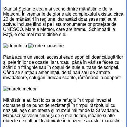
Stantul Ştefan e cea mai veche dintre mănăstirile de la
Meteora. În vremurile de glorie ale complexului existau circa
20 de mănăstiri în regiune, dar astăzi doar şase mai sunt
active, incluse fiind şi pe lista monumentelor protejate de
UNESCO. Marele Meteor, care are hramul Schimbării la
Faţă, e cea mai mare dintre ele.
Până acum un secol, accesul era disponibil doar călugărilor
şi pelerinilor de ocazie, iar urcatul până în vârf se făcea cu
scări din frânghie sau în coşuri de nuiele, trase de scripeţi.
Când se simţeau ameninţaţi, de tâlhari sau de armate
invadatoare, călugării ridicau scările, râmânând la adăpost.
Mănăstirile au fost folosite ca refugiu în timpul invaziei
otomane şi ca punct de rezistenţă în timpul războiului cu
naziştii, aşa cum atestă şi muzeul militar de la Sf Varlaam.
Manuscrise vechi chiar şi de o mie de ani, icoane şi alte
obiecte de cult pot fi admirate în muzeele acestor mănăstiri.