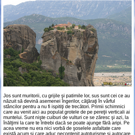
Jos sunt muritorii, cu grijile şi patimile lor, sus sunt cei ce au
năzuit să devină asemenei îngerilor, căţăraţi în vârful
stâncilor pentru a nu fi ispitiţi de trecători. Primii schimnici
care au venit aici au populat grotele de pe pereţii verticali ai
muntelui. Sunt nişte cuiburi de vulturi ce se zăresc şi azi, la
înălţimi la care te întrebi dacă se poate ajunge fără aripi. Pe
acea vreme nu era nici vorbă de şoselele asfaltate care
există acum şi care aduc necontenit autoturisme şi autocare