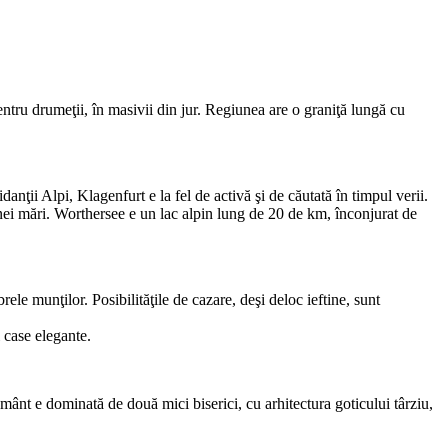
entru drumeţii, în masivii din jur. Regiunea are o graniţă lungă cu
anţii Alpi, Klagenfurt e la fel de activă şi de căutată în timpul verii.
nei mări. Worthersee e un lac alpin lung de 20 de km, înconjurat de
le munţilor. Posibilităţile de cazare, deşi deloc ieftine, sunt
 case elegante.
ânt e dominată de două mici biserici, cu arhitectura goticului târziu,