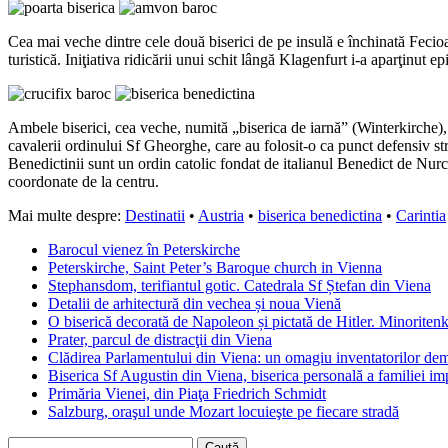
Cea mai veche dintre cele două biserici de pe insulă e închinată Fecio
turistică. Iniţiativa ridicării unui schit lângă Klagenfurt i-a aparţinut 
Ambele biserici, cea veche, numită „biserica de iarnă” (Winterkirche), c
cavalerii ordinului Sf Gheorghe, care au folosit-o ca punct defensiv stra
Benedictinii sunt un ordin catolic fondat de italianul Benedict de Nurci
coordonate de la centru.
Mai multe despre:
Destinatii
•
Austria
•
biserica benedictina
•
Carintia
Barocul vienez în Peterskirche
Peterskirche, Saint Peter’s Baroque church in Vienna
Stephansdom, terifiantul gotic. Catedrala Sf Ștefan din Viena
Detalii de arhitectură din vechea și noua Vienă
O biserică decorată de Napoleon și pictată de Hitler. Minoritenk
Prater, parcul de distracţii din Viena
Clădirea Parlamentului din Viena: un omagiu inventatorilor dem
Biserica Sf Augustin din Viena, biserica personală a familiei im
Primăria Vienei, din Piaţa Friedrich Schmidt
Salzburg, oraşul unde Mozart locuieşte pe fiecare stradă