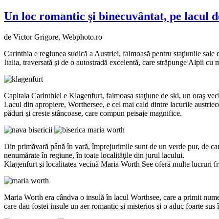
Un loc romantic şi binecuvântat, pe lacul 
de Victor Grigore,
Webphoto.ro
Carinthia e regiunea sudică a Austriei, faimoasă pentru staţiunile sale 
Italia, traversată şi de o autostradă excelentă, care străpunge Alpii cu 
Capitala Carinthiei e Klagenfurt, faimoasa staţiune de ski, un oraş vechi
Lacul din apropiere, Worthersee, e cel mai cald dintre lacurile austri
păduri şi creste stâncoase, care compun peisaje magnifice.
Din primăvară până în vară, împrejurimile sunt de un verde pur, de care 
nenumărate în regiune, în toate localităţile din jurul lacului.
Klagenfurt şi localitatea vecină Maria Worth See oferă multe lucruri fr
Maria Worth era cândva o insulă în lacul Worthsee, care a primit numel
care dau fostei insule un aer romantic şi misterios şi o aduc foarte sus