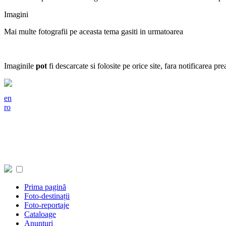
Imagini
Mai multe fotografii pe aceasta tema gasiti in urmatoarea
Imaginile
pot
fi descarcate si folosite pe orice site, fara notificarea pr
en
ro
Prima pagină
Foto-destinații
Foto-reportaje
Cataloage
Anunțuri