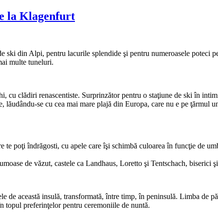
de la Klagenfurt
de ski din Alpi, pentru lacurile splendide şi pentru numeroasele poteci p
mai multe tuneluri.
, cu clădiri renascentiste. Surprinzător pentru o staţiune de ski în intimid
ece, lăudându-se cu cea mai mare plajă din Europa, care nu e pe ţărmul u
te poţi îndrăgosti, cu apele care îşi schimbă culoarea în funcţie de umbre
umoase de văzut, castele ca Landhaus, Loretto şi Tentschach, biserici şi
e de această insulă, transformată, între timp, în peninsulă. Limba de păm
 în topul preferinţelor pentru ceremoniile de nuntă.