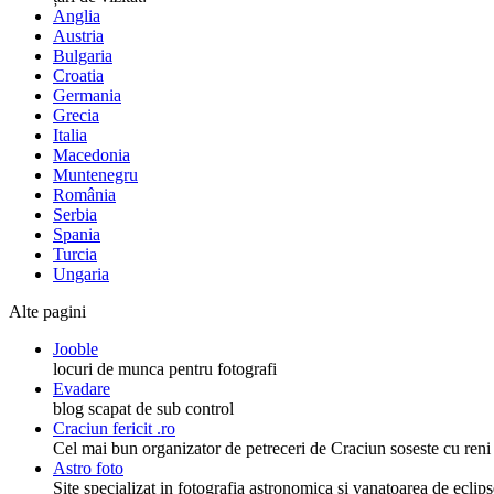
Anglia
Austria
Bulgaria
Croatia
Germania
Grecia
Italia
Macedonia
Muntenegru
România
Serbia
Spania
Turcia
Ungaria
Alte pagini
Jooble
locuri de munca pentru fotografi
Evadare
blog scapat de sub control
Craciun fericit .ro
Cel mai bun organizator de petreceri de Craciun soseste cu reni
Astro foto
Site specializat in fotografia astronomica si vanatoarea de eclips