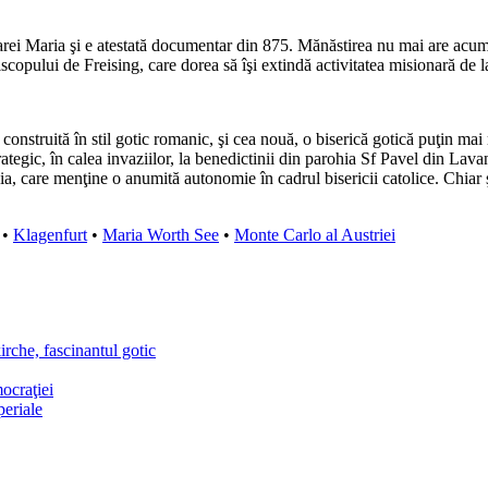
arei Maria şi e atestată documentar din 875. Mănăstirea nu mai are acum 
episcopului de Freising, care dorea să îşi extindă activitatea misionară de 
onstruită în stil gotic romanic, şi cea nouă, o biserică gotică puţin mai
tegic, în calea invaziilor, la benedictinii din parohia Sf Pavel din Lavan
a, care menţine o anumită autonomie în cadrul bisericii catolice. Chiar ş
•
Klagenfurt
•
Maria Worth See
•
Monte Carlo al Austriei
irche, fascinantul gotic
ocraţiei
periale