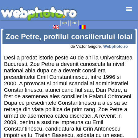
en
ro
Prima pagină
Foto-destinații
Zoe Petre, profilul consilierului loial
Foto-reportaje
de Victor Grigore,
Webphoto.ro
Cataloage
Desi a predat istorie peste 40 de ani la Universitatea
Anunțuri
Bucuresti, Zoe Petre a devenit cunoscuta la nivel
Web-design
national abia dupa ce a devenit consiliera
Junior
presedintelui Emil Constantinescu, intre 1996 si
2000. A provocat si primul scandal al administratiei
Contact
Constantinescu, atunci cand fiul sau, Dan Petre, a
fost de asemenea ales consilier la Palatul Cotroceni.
Dupa ce presedintele Constantinescu a ales sa se
retraga din viata politica de prim rang, Zoe Petre a
urmat de asemenea calea discretiei. A revenit in
2009, pentru a sustine impreuna cu Emil
Constantinescu, candidatura lui Crin Antonescu
impotriva lui Traian Basescu, soldata cu un esec.