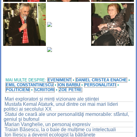
MAI MULTE DESPRE:
EVENIMENT
•
DANIEL CRISTEA ENACHE
•
EMIL CONSTANTINESCU
•
ION BARBU
•
PERSONALITATI
•
POLITICIENI
•
SCRIITORI
•
ZOE PETRE
Mari exploratori și minți vizionare ale științei
Mustafa Kemal Ataturk, unul dintre cei mai mari lideri
politici ai secolului XX
Statui de ceară ale unor personalităţi memorabile: sfântul,
geniul şi bufonul
Marian Vanghelie, un personaj expresiv
Traian Băsescu, la o baie de mulțime cu intelectuali
Ion Iliescu a devenit ecologist la bătrânețe