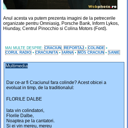
Anul acesta va putem prezenta imagini de la petrecerile
organizate pentru Omniasig, Porsche Bank, Inform Lykos,
Hiunday, Centrul Pinocchio si Colina Motors (Ford).
MAI MULTE DESPRE:
CRACIUN
,
REPORTAJ
•
COLINDE
•
CORUL RADIO
•
CRACIUNITA
•
IARNA
•
MOS CRACIUN
•
SANIE
Multimedia
Dar ce-ar fi Craciunul fara colinde? Acest obicei a
evoluat in timp, de la traditionalul:
FLORILE DALBE
Iata vin colindatori,
Florile Dalbe,
Noaptea pe la cantatori.
Si ei vin mereu, mereu