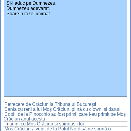
Si-l aduc pe Dumnezeu.
Dumnezeu adevarat,
Soare-n raze luminat
Petrecere de Crăciun la Tribunalul București
Sania cu reni a lui Moș Crăciun, plină cu clowni și daruri
Copiii de la Pinocchio au fost primii care l-au primit pe Moș
Crăciun anul acesta
Imagini cu Moș Crăciun și spiridușii lui
Moș Crăciun a venit de la Polul Nord să ne spună o