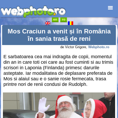
en
ro
Prima pagină
Foto-destinații
Mos Craciun a venit și în România
Foto-reportaje
în sania trasă de reni
Cataloage
de Victor Grigore,
Webphoto.ro
Anunțuri
E sarbatoarea cea mai indragita de copii, momentul
Web-design
din an in care toti cei care au fost cuminti si au trimis
Junior
scrisori in Laponia (Finlanda) primesc darurile
Contact
asteptate. Iar modalitatea de deplasare preferata de
Mos si alaiul sau e o sanie rosie fermecata, trasa
printre nori de renii condusi de Rudolph.