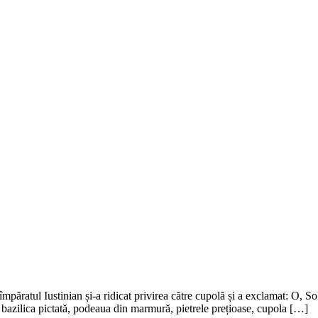
împăratul Iustinian și-a ridicat privirea către cupolă și a exclamat: O, S
m bazilica pictată, podeaua din marmură, pietrele prețioase, cupola […]