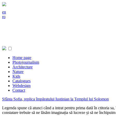
en
ro
Home page
Photojournalism
Architecture
Nature
Kids
Catalogues
Webdesign
Contact
Sfânta Sofia, replica împăratului Iustinian la Templul lui Solomon
Legenda spune că atunci când a intrat pentru prima dată în ctitoria sa, 
constatare trebuie să ne lăsăm imaginația să lucreze și să ne închipui