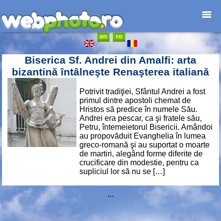
en
ro
Home page
Photojournalism
Biserica Sf. Andrei din Amalfi: arta
Architecture
bizantină întâlneşte Renaşterea italiană
Nature
Potrivit tradiţiei, Sfântul Andrei a fost
Kids
primul dintre apostoli chemat de
Catalogues
Hristos să predice în numele Său.
Andrei era pescar, ca şi fratele său,
Webdesign
Petru, întemeietorul Bisericii. Amândoi
Contact
au propovăduit Evanghelia în lumea
greco-romană şi au suportat o moarte
de martiri, alegând forme diferite de
crucificare din modestie, pentru ca
supliciul lor să nu se […]
...