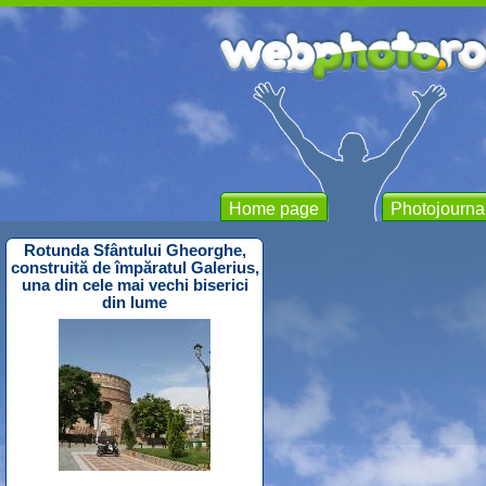
Home page
Photojourna
Rotunda Sfântului Gheorghe,
construită de împăratul Galerius,
una din cele mai vechi biserici
din lume