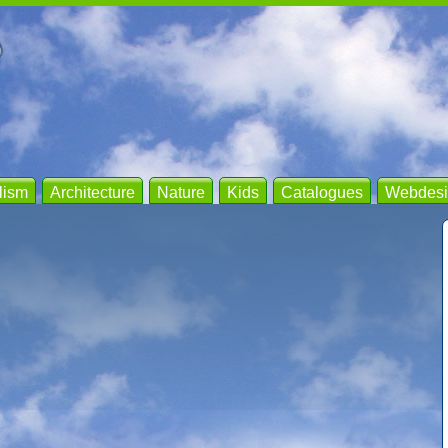
lism
Architecture
Nature
Kids
Catalogues
Webdesi