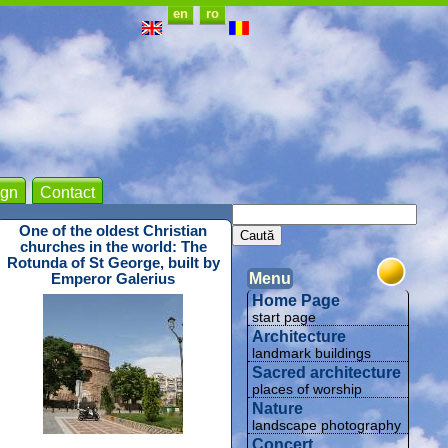
en
ro
gn
Contact
One of the oldest Christian
churches in the world: The
Rotunda of St George, built by
Emperor Galerius
Menu
Home Page
start page
Architecture
landmark buildings
Sacred architecture
places of worship
Nature
landscape photography
Concert