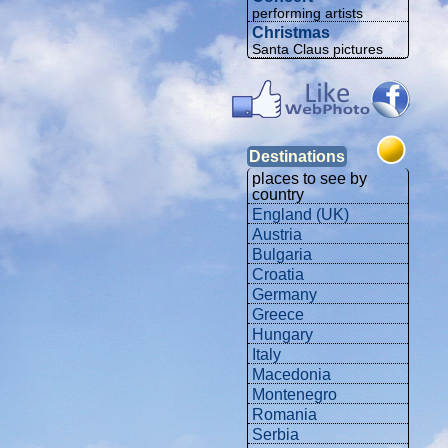
performing artists
Christmas
Santa Claus pictures
Destinations
places to see by
country
England (UK)
Austria
Bulgaria
Croatia
Germany
Greece
Hungary
Italy
Macedonia
Montenegro
Romania
Serbia