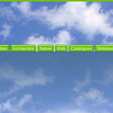
lism
Architecture
Nature
Kids
Catalogues
Webdesi