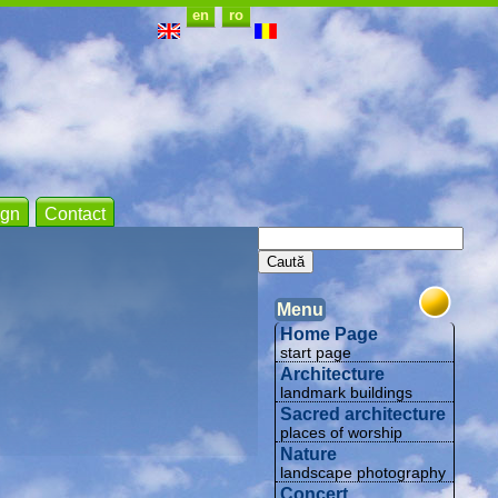
en
ro
gn
Contact
Menu
Home Page
start page
Architecture
landmark buildings
Sacred architecture
places of worship
Nature
landscape photography
Concert