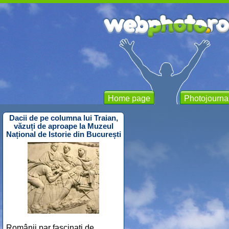
Home page
Photojourna
Dacii de pe columna lui Traian,
văzuți de aproape la Muzeul
Național de Istorie din București
Românii par fascinați de