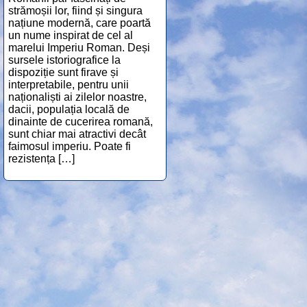
strămoșii lor, fiind și singura
națiune modernă, care poartă
un nume inspirat de cel al
marelui Imperiu Roman. Deși
sursele istoriografice la
dispoziție sunt firave și
interpretabile, pentru unii
naționaliști ai zilelor noastre,
dacii, populația locală de
dinainte de cucerirea romană,
sunt chiar mai atractivi decât
faimosul imperiu. Poate fi
rezistența […]