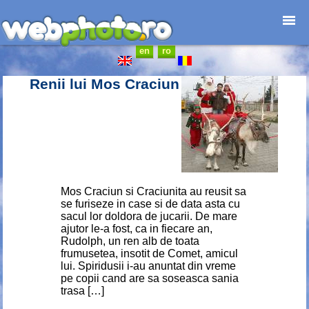
en
ro
Home page
Photojournalism
Renii lui Mos Craciun
Architecture
Nature
Kids
Catalogues
Webdesign
Contact
Mos Craciun si Craciunita au reusit sa
se furiseze in case si de data asta cu
sacul lor doldora de jucarii. De mare
ajutor le-a fost, ca in fiecare an,
Rudolph, un ren alb de toata
frumusetea, insotit de Comet, amicul
lui. Spiridusii i-au anuntat din vreme
pe copii cand are sa soseasca sania
trasa […]