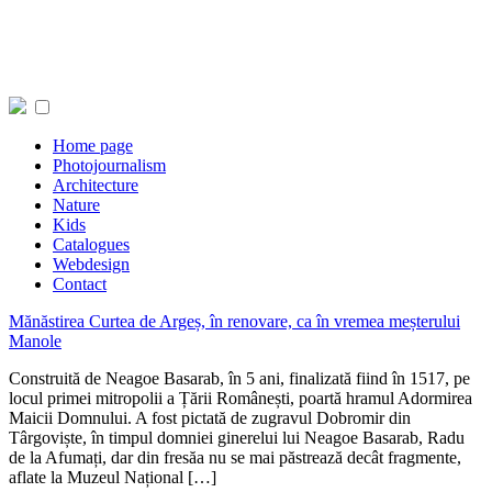
Home page
Photojournalism
Architecture
Nature
Kids
Catalogues
Webdesign
Contact
Mănăstirea Curtea de Argeș, în renovare, ca în vremea meșterului
Manole
Construită de Neagoe Basarab, în 5 ani, finalizată fiind în 1517, pe
locul primei mitropolii a Țării Românești, poartă hramul Adormirea
Maicii Domnului. A fost pictată de zugravul Dobromir din
Târgoviște, în timpul domniei ginerelui lui Neagoe Basarab, Radu
de la Afumați, dar din fresăa nu se mai păstrează decât fragmente,
aflate la Muzeul Național […]