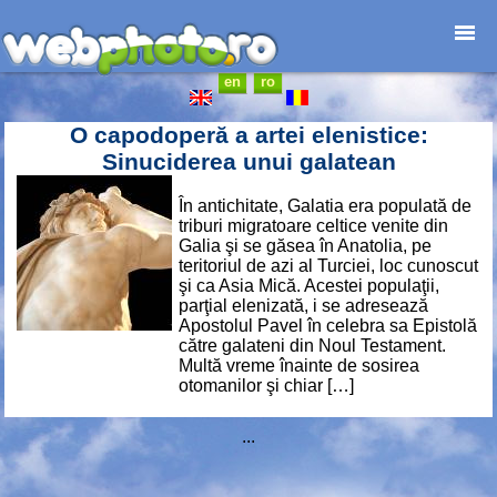
en
ro
Home page
Photojournalism
O capodoperă a artei elenistice:
Architecture
Sinuciderea unui galatean
Nature
În antichitate, Galatia era populată de
Kids
triburi migratoare celtice venite din
Catalogues
Galia şi se găsea în Anatolia, pe
teritoriul de azi al Turciei, loc cunoscut
Webdesign
şi ca Asia Mică. Acestei populaţii,
Contact
parţial elenizată, i se adresează
Apostolul Pavel în celebra sa Epistolă
către galateni din Noul Testament.
Multă vreme înainte de sosirea
otomanilor şi chiar […]
...