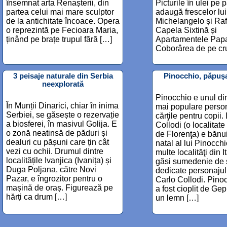
însemnat arta Renașterii, din
Picturile în ulei pe
partea celui mai mare sculptor
adaugă frescelor lui
de la antichitate încoace. Opera
Michelangelo și Raf
o reprezintă pe Fecioara Maria,
Capela Sixtină și
ținând pe brațe trupul fără […]
Apartamentele Papa
Coborârea de pe cru
3 peisaje naturale din Serbia
Pinocchio, păpuş
neexplorată
Pinocchio e unul din
În Munții Dinarici, chiar în inima
mai populare perso
Serbiei, se găsește o rezervație
cărţile pentru copii.
a biosferei, în masivul Golija. E
Collodi (o localitate
o zonă neatinsă de păduri și
de Florenţa) e bănuit
dealuri cu pășuni care țin cât
natal al lui Pinocchi
vezi cu ochii. Drumul dintre
multe localităţi din It
localitățile Ivanjica (Ivanița) și
găsi sumedenie de 
Duga Poljana, către Novi
dedicate personajul
Pazar, e îngrozitor pentru o
Carlo Collodi. Pino
mașină de oraș. Figurează pe
a fost cioplit de Gep
hărți ca drum […]
un lemn […]