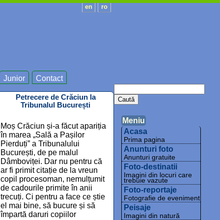
en
ro
Junior
Contact
Petrecere de Crăciun la
Tribunalul București
Meniu
Moș Crăciun și-a făcut apariția
Acasa
în marea „Sală a Pașilor
Prima pagina
Pierduți” a Tribunalului
Anunturi foto
București, de pe malul
Anunturi gratuite
Dâmboviței. Dar nu pentru că
Foto-destinatii
ar fi primit citație de la vreun
Imagini din locuri care
copil procesoman, nemulțumit
trebuie vazute
de cadourile primite în anii
Foto-reportaje
trecuți. Ci pentru a face ce știe
Fotografie de eveniment
el mai bine, să bucure și să
Peisaje
împartă daruri copiilor
Imagini din natură