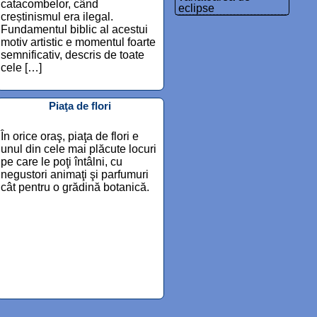
catacombelor, când
eclipse
creștinismul era ilegal.
Fundamentul biblic al acestui
motiv artistic e momentul foarte
semnificativ, descris de toate
cele […]
Piaţa de flori
În orice oraş, piaţa de flori e
unul din cele mai plăcute locuri
pe care le poţi întâlni, cu
negustori animaţi şi parfumuri
cât pentru o grădină botanică.