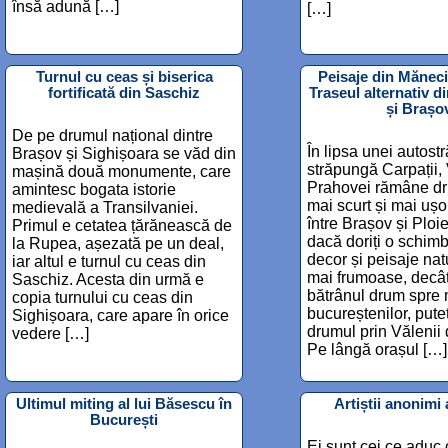
însă adună […]
[…]
Turnul cu ceas și biserica
Peisaje din Măneci
fortificată din Saschiz
Traseul alternativ di
și Brașo
De pe drumul național dintre
În lipsa unei autostr
Brașov și Sighișoara se văd din
străpungă Carpații,
mașină două monumente, care
Prahovei rămâne dr
amintesc bogata istorie
mai scurt și mai ușo
medievală a Transilvaniei.
între Brașov și Ploie
Primul e cetatea țărănească de
dacă doriți o schim
la Rupea, așezată pe un deal,
decor și peisaje na
iar altul e turnul cu ceas din
mai frumoase, decâ
Saschiz. Acesta din urmă e
bătrânul drum spre 
copia turnului cu ceas din
bucureștenilor, pute
Sighișoara, care apare în orice
drumul prin Vălenii
vedere […]
Pe lângă orașul […]
Ultimul miting al lui Băsescu în
Artiștii anonimi a
București
Ei sunt cei ce aduc