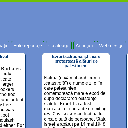
ații
Foto-reportaje
Cataloage
Anunțuri
Web-design
ival
Evrei tradiționaliști, care
protestează alături de
palestinieni
n Bucharest
uinely
Nakba (cuvântul arab pentru
ticate
„catastrofă”) e numele zilei în
 larger
care palestinienii
lookers
comemorează marele exod de
 the free
după declararea existenței
opular tent
statului Israel. Ea a fost
y free
marcată la Londra de un miting
ine was
restrâns, la care au luat parte
t pot
circa o sută de persoane. Statul
goulash
Israel a apărut pe 14 mai 1948,
 either. For