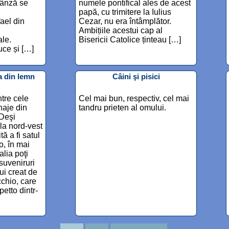
 pânză se
numele pontifical ales de acest
papă, cu trimitere la Iulius
ael din
Cezar, nu era întâmplător.
Ambițiile acestui cap al
le.
Bisericii Catolice ținteau […]
ce și […]
a din lemn
Câini şi pisici
tre cele
Cel mai bun, respectiv, cel mai
naje din
tandru prieten al omului.
 Deşi
 la nord-vest
ă a fi satul
o, în mai
alia poţi
suveniruri
ui creat de
cchio, care
petto dintr-