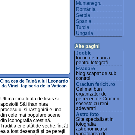
Muntenegru
România
Serbia
Spania
Turcia
Ungaria
Alte pagini
Jooble
locuri de munca
pentru fotografi
Evadare
blog scapat de sub
control
Cina cea de Taină a lui Leonardo
Craciun fericit .ro
da Vinci, tapiseria de la Vatican
Cel mai bun
organizator de
Ultima cină luată de Iisus și
petreceri de Craciun
soseste cu reni
apostolii Săi înanintea
adevarati
procesului și răstignirii e una
Astro foto
din cele mai populare scene
Site specializat in
din iconografia creștină.
fotografia
Tradiția ei e atât de veche, încât
astronomica si
ea a fost desenată și pe pereții
vanatoarea de