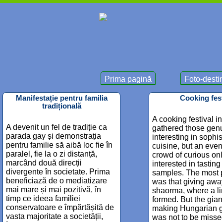
Prima pagină
Foto-destin
Manifestație pentru familia
Cooking fest
tradițională
A cooking festival i
A devenit un fel de tradiție ca
gathered those gen
parada gay și demonstrația
interesting in sophis
pentru familie să aibă loc fie în
cuisine, but an even
paralel, fie la o zi distanță,
crowd of curious on
marcând două direcții
interested in tasting
divergente în societate. Prima
samples. The most p
beneficiază de o mediatizare
was that giving awa
mai mare și mai pozitivă, în
shaorma, where a l
timp ce ideea familiei
formed. But the gian
conservatoare e împărtășită de
making Hungarian 
vasta majoritate a societății,
was not to be missed