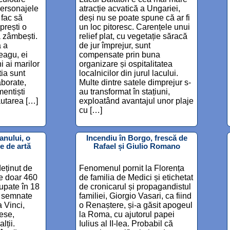
 personajele
atracție acvatică a Ungariei,
 fac să
deși nu se poate spune că ar fi
oprești o
un loc pitoresc. Carențele unui
ă zâmbești.
relief plat, cu vegetație săracă
ă a
de jur împrejur, sunt
eagu, ei
compensate prin buna
i ai marilor
organizare și ospitalitatea
ia sunt
localnicilor din jurul lacului.
aborate,
Multe dintre satele dimprejur s-
mentiști
au transformat în stațiuni,
căutarea […]
exploatând avantajul unor plaje
cu […]
anului, o
Incendiu în Borgo, frescă de
e de artă
Rafael și Giulio Romano
deținut de
Fenomenul pornit la Florența
e doar 460
de familia de Medici și etichetat
rupate în 18
de cronicarul și propagandistul
re semnate
familiei, Giorgio Vasari, ca fiind
 Vinci,
o Renaștere, și-a găsit apogeul
nese,
la Roma, cu ajutorul papei
lții.
Iulius al II-lea. Probabil că