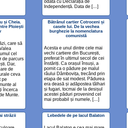
odată cu Declarația de
Independență. Data de […]
u și Cheia.
Bătrânul cartier Cotroceni și
ntre Ploiești
casele lui. De la vechea
v
burghezie la nomenclatura
comunistă
ăzi, care să
Acesta e unul dintre cele mai
 Valea
vechi cartiere din București,
umul cel
preferat în ultimul secol de cei
r de parcurs
înstăriți. Ca orașul însuși, a
ști. Dar,
pornit ca o pădure pe malul
bare de
râului Dâmbovița, trecând prin
turale ceva
etapa de sat modest. Pădurea
t pe
era deasă și adăpostea tâlhari
munte al
și fugari, tocmai de la desișul
ți încerca
acestei păduri provenind cel
 de Munte.
mai probabil și numele, […]
i străzii
Lebedele de pe lacul Balaton
 culoare
Lacul Balaton e cea mai mare