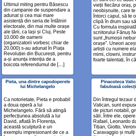
Ultimul miting pentru Băsescu
vieții fiecărui oraș,
din campanie de suspendare a
neobișnuite, care te
adunat și cea mai mare
întorci capul, să te 
asistență din seria de întâlniri
clipă în drum sau s
electorale, din mai multe orașe
Cu formula inspirat
ale țării, ca Iași și Cluj. Peste
scriitorului Fănuș N
10.000 de oameni
sunt „frumoșii nebun
(organizatorii vorbesc chiar de
orașe”. Uneori aceșt
20.000) s-au adunat în Piața
artiști cu numere el
Revoluției din București, pentru
mimi, clowni, instru
a-și anunța intenția de a
foarte talentați, în 
boicota referendumul de […]
Pieta, una dintre capodoperele
Pinacoteca Vatic
lui Michelangelo
fabuloasă colecți
Ca notorietate, Pieta e probabil
Din întregul tezaur 
a doua operă a lui
Vatican, sunt expus
Michelangelo. Fără să atingă
de picturi notabil, g
perfecțiunea absolută a lui
săli. Între ele, ope
David, aflată în Florența,
Rafael, Leonardo da
această sculptură e un
Tițian, Giotto, Vero
exemplu impresionant de ce a
Caravaggio și mulți a