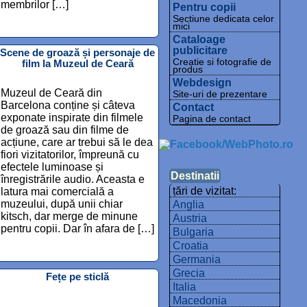
membrilor […]
Pentru copii
Sectiune dedicata celor
mici
Cataloage
publicitare
Scene de groază și personaje de
Creatie si fotografie de
film la Muzeul de Ceară
produs
Webdesign
Muzeul de Ceară din
Site-uri de prezentare
Barcelona conține și câteva
Contact
exponate inspirate din filmele
Pagina de contact
de groază sau din filme de
acțiune, care ar trebui să le dea
fiori vizitatorilor, împreună cu
efectele luminoase și
Destinatii
înregistrările audio. Aceasta e
țări de vizitat:
latura mai comercială a
muzeului, după unii chiar
Anglia
kitsch, dar merge de minune
Austria
pentru copii. Dar în afara de […]
Bulgaria
Croatia
Germania
Grecia
Fețe pe sticlă
Italia
Macedonia