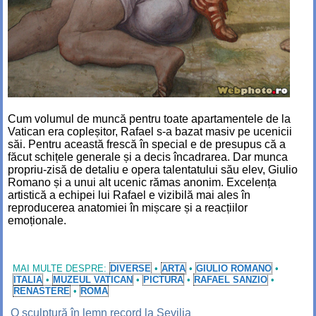
Cum volumul de muncă pentru toate apartamentele de la
Vatican era copleșitor, Rafael s-a bazat masiv pe ucenicii
săi. Pentru această frescă în special e de presupus că a
făcut schițele generale și a decis încadrarea. Dar munca
propriu-zisă de detaliu e opera talentatului său elev, Giulio
Romano și a unui alt ucenic rămas anonim. Excelența
artistică a echipei lui Rafael e vizibilă mai ales în
reproducerea anatomiei în mișcare și a reacțiilor
emoționale.
MAI MULTE DESPRE:
DIVERSE
•
ARTA
•
GIULIO ROMANO
•
ITALIA
•
MUZEUL VATICAN
•
PICTURA
•
RAFAEL SANZIO
•
RENASTERE
•
ROMA
O sculptură în lemn record la Sevilia