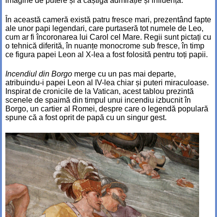
imagine de putere și a câștiga admirație și influență.
În această cameră există patru fresce mari, prezentând fapte
ale unor papi legendari, care purtaseră tot numele de Leo,
cum ar fi încoronarea lui Carol cel Mare. Regii sunt pictați cu
o tehnică diferită, în nuanțe monocrome sub fresce, în timp
ce figura papei Leon al X-lea a fost folosită pentru toți papii.
Incendiul din Borgo
merge cu un pas mai departe,
atribuindu-i papei Leon al IV-lea chiar și puteri miraculoase.
Inspirat de cronicile de la Vatican, acest tablou prezintă
scenele de spaimă din timpul unui incendiu izbucnit în
Borgo, un cartier al Romei, despre care o legendă populară
spune că a fost oprit de papă cu un singur gest.