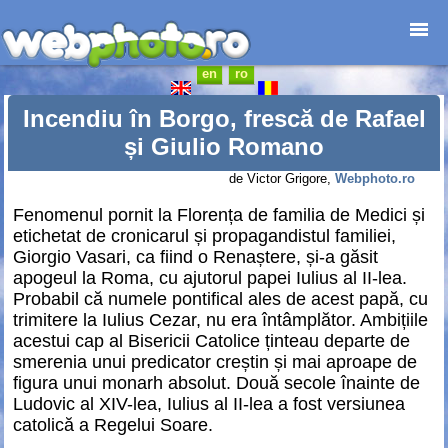
en
ro
Prima pagină
Foto-destinații
Incendiu în Borgo, frescă de Rafael
Foto-reportaje
și Giulio Romano
Cataloage
de Victor Grigore,
Webphoto.ro
Anunțuri
Fenomenul pornit la Florența de familia de Medici și
Web-design
etichetat de cronicarul și propagandistul familiei,
Junior
Giorgio Vasari, ca fiind o Renaștere, și-a găsit
Contact
apogeul la Roma, cu ajutorul papei Iulius al II-lea.
Probabil că numele pontifical ales de acest papă, cu
trimitere la Iulius Cezar, nu era întâmplător. Ambițiile
acestui cap al Bisericii Catolice ținteau departe de
smerenia unui predicator creștin și mai aproape de
figura unui monarh absolut. Două secole înainte de
Ludovic al XIV-lea, Iulius al II-lea a fost versiunea
catolică a Regelui Soare.