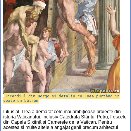
Incendiul din Borgo și detaliu cu Enea purtând în
spate un bătrân
Iulius al II-lea a demarat cele mai ambițioase proiecte din
istoria Vaticanului, inclusiv Catedrala Sfântul Petru, frescele
din Capela Sixtină și Camerele de la Vatican. Pentru
acestea și multe altele a angajat genii precum arhitectul