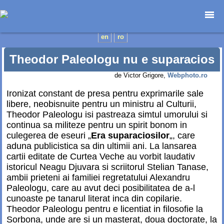
Prima pagină
en
ro
Foto-destinații
Theodor Paleologu nu e suparacios
Foto-reportaje
de Victor Grigore,
Webphoto.ro
Cataloage
Anunțuri
Ironizat constant de presa pentru exprimarile sale
libere, neobisnuite pentru un ministru al Culturii,
Web-design
Theodor Paleologu isi pastreaza simtul umorului si
Junior
continua sa militeze pentru un spirit bonom in
Contact
culegerea de eseuri „
Era suparaciosilor
„, care
aduna publicistica sa din ultimii ani. La lansarea
cartii editate de Curtea Veche au vorbit laudativ
istoricul Neagu Djuvara si scriitorul Stelian Tanase,
ambii prieteni ai familiei regretatului Alexandru
Paleologu, care au avut deci posibilitatea de a-l
cunoaste pe tanarul literat inca din copilarie.
Theodor Paleologu pentru e licentiat in filosofie la
Sorbona, unde are si un masterat, doua doctorate, la