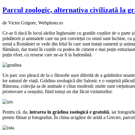
Parcul zoologic, alternativa civilizată la g
de Victor Grigore,
Webphoto.ro
Ce-ar fi dacă în locul aleilor înghesuite cu gratiile cuștilor de o parte 
prădătorii și animalele care nu pot conviețui cu omul sunt închise, cu 
urmă a României se vede din felul în care sunt tratați oamenii și anima
flămânzi, dar traiul în cuștile cu podea de ciment e mai puțin entuziasman
puțin efort, cu resurse care ne-ar fi la îndemână.
Un parc zoo pleacă de la o filosofie ușor diferită de a grădinilor noast
lor natural de viață. Grădina zoologică din Salonic e o surpriză plăcut
Băneasa, colecția sa de animale e chiar modestă: multe sunt viețuitoare 
promovare a orașului, fiind totuși un dar făcut vizitatorilor.
Pentru că, da,
intrarea în grădina zoologică e gratuită
, iar fotograf
pentru filmat și fotografiat. În clima ucigător de aridă a Greciei, parcu