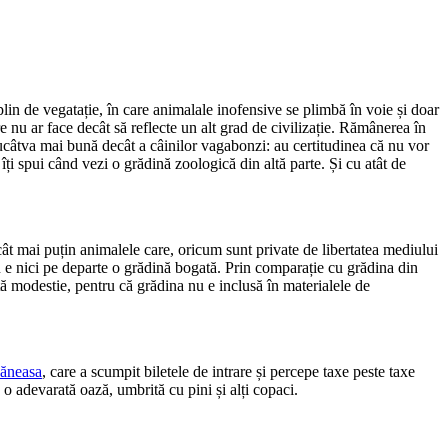
c plin de vegatație, în care animalale inofensive se plimbă în voie și doar
 nu ar face decât să reflecte un alt grad de civilizație. Rămânerea în
rucâtva mai bună decât a câinilor vagabonzi: au certitudinea că nu vor
 îți spui când vezi o grădină zoologică din altă parte. Și cu atât de
 cât mai puțin animalele care, oricum sunt private de libertatea mediului
u e nici pe departe o grădină bogată. Prin comparație cu grădina din
tă modestie, pentru că grădina nu e inclusă în materialele de
Băneasa
, care a scumpit biletele de intrare și percepe taxe peste taxe
e o adevarată oază, umbrită cu pini și alți copaci.