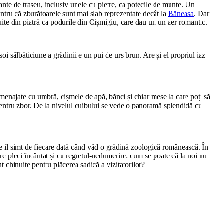
iante de traseu, inclusiv unele cu pietre, ca potecile de munte. Un
 pentru că zburătoarele sunt mai slab reprezentate decât la
Băneasa
. Dar
cuite din piatră ca podurile din Cișmigiu, care dau un un aer romantic.
oi sălbăticiune a grădinii e un pui de urs brun. Are și el propriul iaz
 amenajate cu umbră, cișmele de apă, bănci și chiar mese la care poți să
i pentru zbor. De la nivelul cuibului se vede o panoramă splendidă cu
care il simt de fiecare dată când văd o grădină zoologică românească. În
arc pleci încântat și cu regretul-nedumerire: cum se poate că la noi nu
t chinuite pentru plăcerea sadică a vizitatorilor?