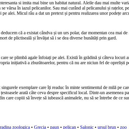
interesanta si imita mai bine un habitat natural. Aleile dau mai multe var
 a se vărsa în iazul pelicanilor. Sau mai curând al pelicanului și rațelor,
i pe alei. Micul râu a dat un pretext și pentru realizarea unor podețe ar
ele deducem că a existat cândva și un urs polar, dar momentan cea mai de s
rt de plictiseală și învățat să i se dea diverse bunătăți prin gard.
 care se plimbă agale înfoiați pe alei. Există în grădină și câteva locuri
opria inițiativă a zburătoarelor, pentru că nu are niciun fel de oprelișt
 sunt singurele exemplare care îți readuc în minte sentimentul de milă pe 
 și țestoasele arată câte ceva despre specificul local. Dintr-un asemenea p
in care copiii să învețe să iubească animalele, nu să se întrebe de ce sun
radina zoologica
•
Grecia
•
paun
•
pelican
•
Salonic
•
ursul brun
•
zoo