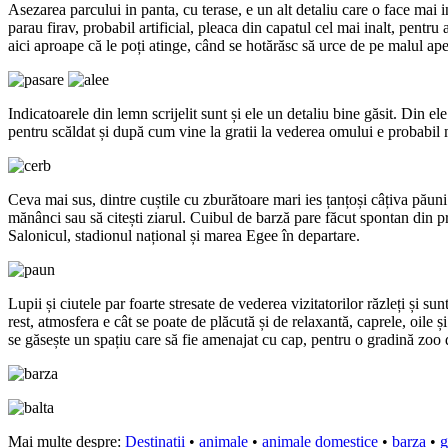
Asezarea parcului in panta, cu terase, e un alt detaliu care o face mai 
parau firav, probabil artificial, pleaca din capatul cel mai inalt, pentru
aici aproape că le poți atinge, când se hotărăsc să urce de pe malul ape
Indicatoarele din lemn scrijelit sunt și ele un detaliu bine găsit. Din 
pentru scăldat și după cum vine la gratii la vederea omului e probabil mo
Ceva mai sus, dintre cuștile cu zburătoare mari ies țanțoși câțiva păuni
mănânci sau să citești ziarul. Cuibul de barză pare făcut spontan din pr
Salonicul, stadionul național și marea Egee în departare.
Lupii și ciutele par foarte stresate de vederea vizitatorilor răzleți și
rest, atmosfera e cât se poate de plăcută și de relaxantă, caprele, oile
se găsește un spațiu care să fie amenajat cu cap, pentru o gradină zoo d
Mai multe despre:
Destinatii
•
animale
•
animale domestice
•
barza
•
g