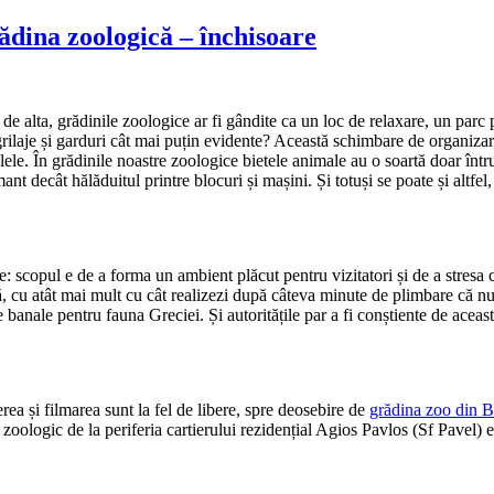
rădina zoologică – închisoare
și de alta, grădinile zoologice ar fi gândite ca un loc de relaxare, un par
grilaje și garduri cât mai puțin evidente? Această schimbare de organizare
lele. În grădinile noastre zoologice bietele animale au o soartă doar înt
t decât hălăduitul printre blocuri și mașini. Și totuși se poate și altfel,
re: scopul e de a forma un ambient plăcut pentru vizitatori și de a stresa
ă, cu atât mai mult cu cât realizezi după câteva minute de plimbare că n
banale pentru fauna Greciei. Și autoritățile par a fi conștiente de aceas
ierea și filmarea sunt la fel de libere, spre deosebire de
grădina zoo din 
l zoologic de la periferia cartierului rezidențial Agios Pavlos (Sf Pavel) 