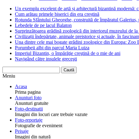
Un exemplu excelent de artă și arhitectură bizantină modernă: c
Cum arătau primele biserici din era creștină
Rotunda Sfântului Gheorghe, construită de împăratul Galerius, u
Lebedele de pe lacul Balaton
Surprinzătoarea grădină zoologică din interiorul muzeului de la
Civilizații îndepărtate, animale preistorice și actuale, în fascina
Una dintre cele mai bogate grădini zoologice din Europa: Zoo 
Porumbeii albi din parcul Maria Luiza
Imperiul Bizantin, o împărăţie creştină de o mie de ani
Navigând către insulele greceşti
Meniu
Acasa
Prima pagina
Anunturi foto
Anunturi gratuite
Foto-destinatii
Imagini din locuri care trebuie vazute
Foto-reportaje
Fotografie de eveniment
Peisaje
Imagini din natură