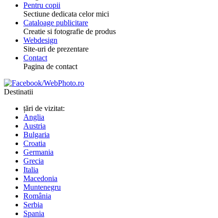
Pentru copii
Sectiune dedicata celor mici
Cataloage publicitare
Creatie si fotografie de produs
Webdesign
Site-uri de prezentare
Contact
Pagina de contact
Destinatii
țări de vizitat:
Anglia
Austria
Bulgaria
Croatia
Germania
Grecia
Italia
Macedonia
Muntenegru
România
Serbia
Spania